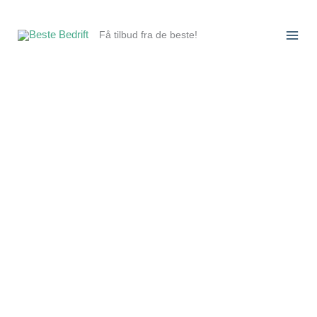
Hopp
rett
Få tilbud fra de beste!
til
innholdet