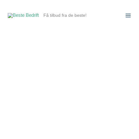
Hopp
rett
Få tilbud fra de beste!
til
innholdet