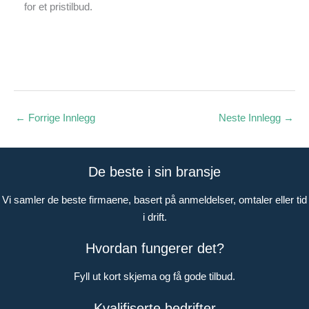
for et pristilbud.
←
Forrige Innlegg
Neste Innlegg
→
De beste i sin bransje
Vi samler de beste firmaene, basert på anmeldelser, omtaler eller tid
i drift.
Hvordan fungerer det?
Fyll ut kort skjema og få gode tilbud.
Kvalifiserte bedrifter