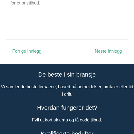
for et pristilbud.
←
Forrige Innlegg
Neste Innlegg
→
De beste i sin bransje
Vi samler de beste firmaene, basert på anmeldelser, omtaler eller tid
i drift.
Hvordan fungerer det?
Fyll ut kort skjema og få gode tilbud.
Kvalifiserte bedrifter