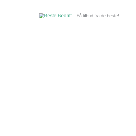
Hopp
rett
Få tilbud fra de beste!
til
innholdet