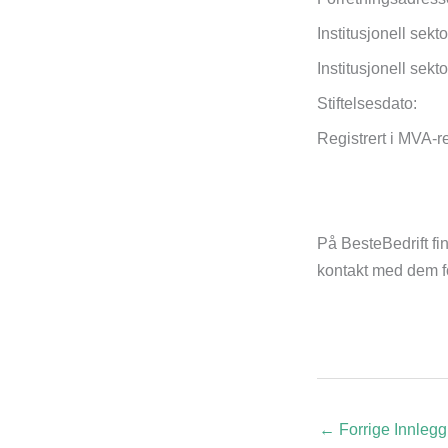
Institusjonell sek
Institusjonell sek
Stiftelsesdato:
Registrert i MVA-r
På BesteBedrift fin
kontakt med dem for
←
Forrige Innlegg