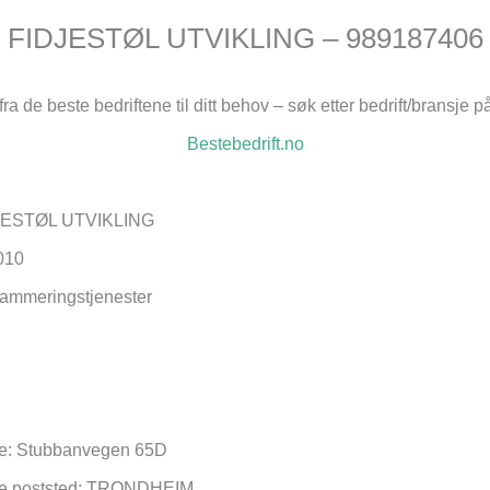
FIDJESTØL UTVIKLING – 989187406
fra de beste bedriftene til ditt behov – søk etter bedrift/bransje p
Bestebedrift.no
IDJESTØL UTVIKLING
010
rammeringstjenester
se: Stubbanvegen 65D
se poststed: TRONDHEIM