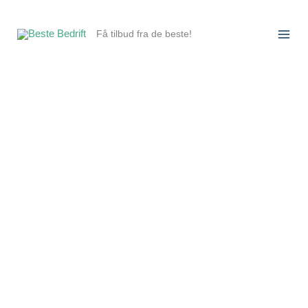
Hopp
rett
Få tilbud fra de beste!
til
innholdet