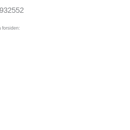
932552
å forsiden: