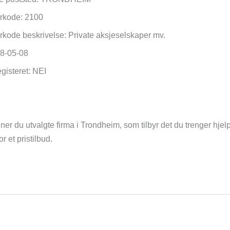
torkode: 2100
torkode beskrivelse: Private aksjeselskaper mv.
18-05-08
egisteret: NEI
ner du utvalgte firma i Trondheim, som tilbyr det du trenger hjelp 
 et pristilbud.