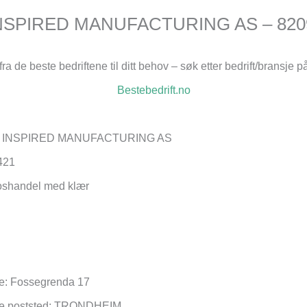
NSPIRED MANUFACTURING AS – 820
fra de beste bedriftene til ditt behov – søk etter bedrift/bransje p
Bestebedrift.no
GET INSPIRED MANUFACTURING AS
421
oshandel med klær
e: Fossegrenda 17
se poststed: TRONDHEIM