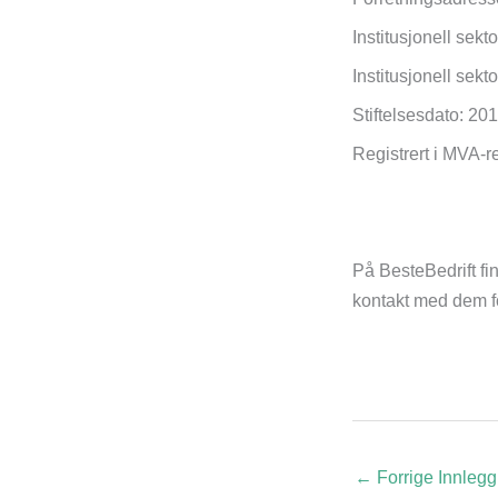
Institusjonell sek
Institusjonell sek
Stiftelsesdato: 20
Registrert i MVA-r
På BesteBedrift fin
kontakt med dem for
←
Forrige Innlegg