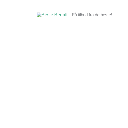
Hopp
rett
Få tilbud fra de beste!
til
innholdet