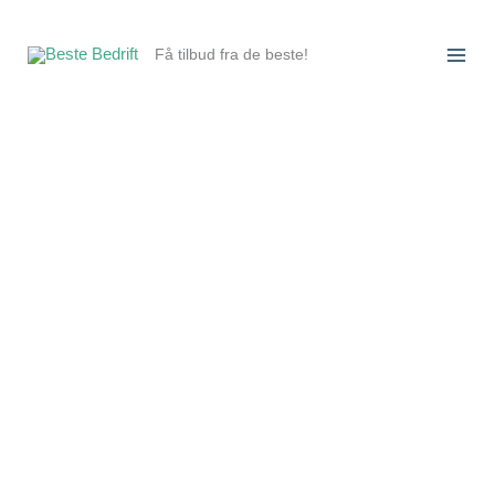
Hopp
rett
Få tilbud fra de beste!
til
innholdet