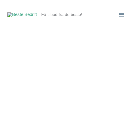
Hopp
rett
Få tilbud fra de beste!
til
innholdet