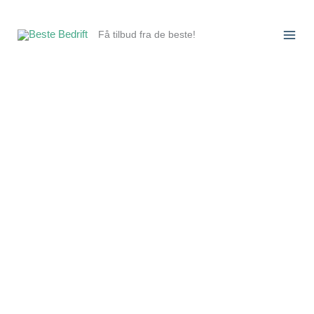
Hopp
rett
Få tilbud fra de beste!
til
innholdet