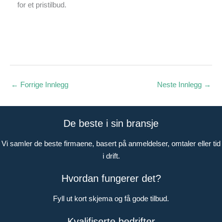
for et pristilbud.
←
Forrige Innlegg
Neste Innlegg
→
De beste i sin bransje
Vi samler de beste firmaene, basert på anmeldelser, omtaler eller tid
i drift.
Hvordan fungerer det?
Fyll ut kort skjema og få gode tilbud.
Kvalifiserte bedrifter