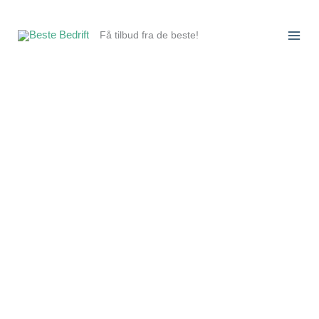
Hopp
rett
Få tilbud fra de beste!
til
innholdet