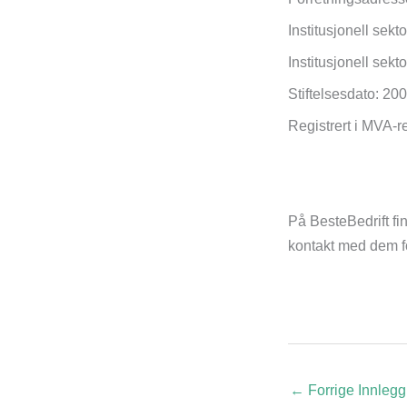
Institusjonell sek
Institusjonell sek
Stiftelsesdato: 20
Registrert i MVA-r
På BesteBedrift fin
kontakt med dem for
←
Forrige Innlegg