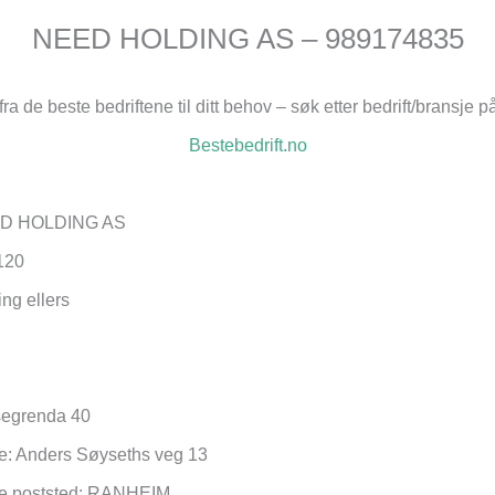
NEED HOLDING AS – 989174835
fra de beste bedriftene til ditt behov – søk etter bedrift/bransje p
Bestebedrift.no
EED HOLDING AS
120
ing ellers
segrenda 40
e: Anders Søyseths veg 13
se poststed: RANHEIM