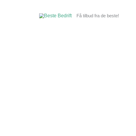
Hopp
rett
Få tilbud fra de beste!
til
innholdet