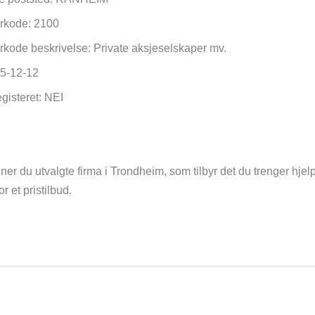
torkode: 2100
torkode beskrivelse: Private aksjeselskaper mv.
05-12-12
egisteret: NEI
ner du utvalgte firma i Trondheim, som tilbyr det du trenger hjelp 
 et pristilbud.