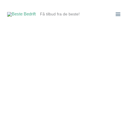
Hopp
rett
Få tilbud fra de beste!
til
innholdet