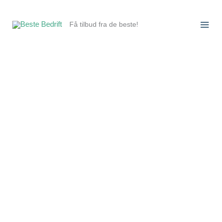
Hopp
rett
Få tilbud fra de beste!
til
innholdet