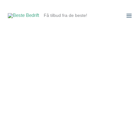
Hopp
rett
Få tilbud fra de beste!
til
innholdet