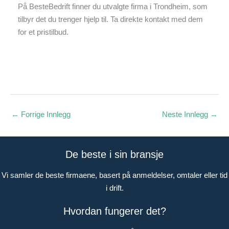
På BesteBedrift finner du utvalgte firma i Trondheim, som
tilbyr det du trenger hjelp til. Ta direkte kontakt med dem
for et pristilbud.
←
Forrige Innlegg
Neste Innlegg
→
De beste i sin bransje
Vi samler de beste firmaene, basert på anmeldelser, omtaler eller tid
i drift.
Hvordan fungerer det?