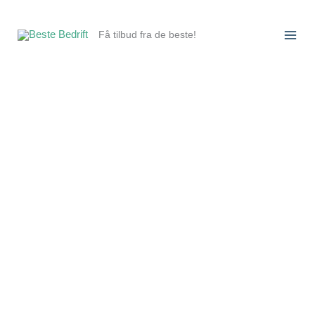
Hopp
rett
Få tilbud fra de beste!
til
innholdet