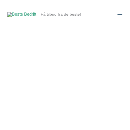
Hopp
rett
Få tilbud fra de beste!
til
innholdet