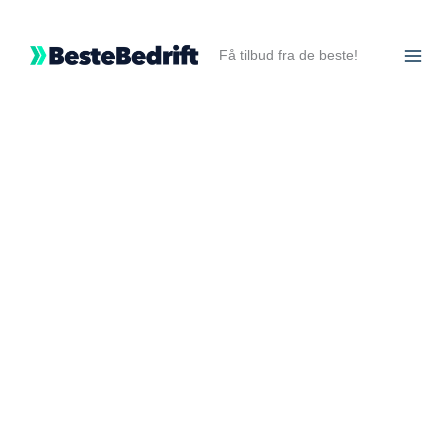
Hopp
rett
Få tilbud fra de beste!
til
innholdet